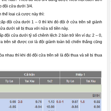
p đội cửa dưới 3/4.
thể loại cá cược này thì:
ấp đội cửa dưới 1 – 0 thì khi đó đội ở cửa trên sẽ giành
ửa dưới sẽ bị thua với nửa số tiền này.
 đội cửa dưới tỷ số chênh lệch 2 bàn trở lên ví dụ: 2 – 0,
cửa trên sẽ được coi là đội giành toàn bộ chiến thắng cũng
 nhau thì khi đó đội cửa trên sẽ là đội thua và sẽ bị thua