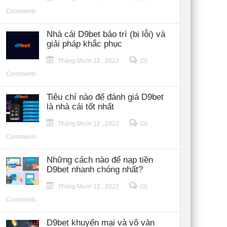
Comments
Nhà cái D9bet bảo trì (bị lỗi) và
giải pháp khắc phục
Tháng Mười 12 , 2022
(0)
Comments
Tiêu chí nào để đánh giá D9bet
là nhà cái tốt nhất
Tháng Mười 12 , 2022
(0)
Comments
Những cách nào để nạp tiền
D9bet nhanh chóng nhất?
Tháng Mười 12 , 2022
(0)
Comments
D9bet khuyến mại và vô vàn