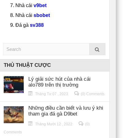
Nhà cái
v9bet
Nhà cái
sbobet
Đá gà
sv388
THỦ THUẬT CƯỢC
Lý giải sức hút của nhà cái
alo789 trên thị trường
Tháng Tư 07 , 2023
(0) Comments
Những điều cần biết và lưu ý khi
tham gia đá gà D9bet
Tháng Mười 12 , 2022
(0)
Comments