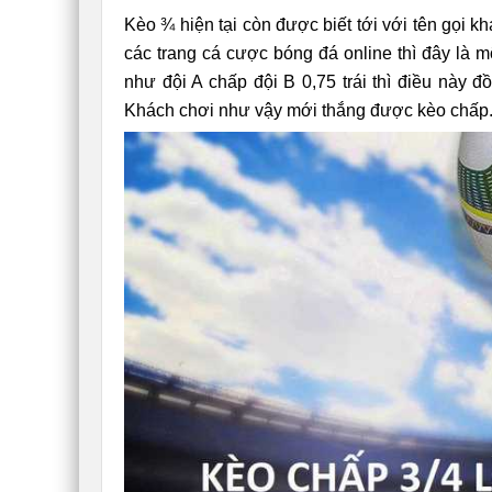
Kèo ¾ hiện tại còn được biết tới với tên gọi k
các trang cá cược bóng đá online thì đây là 
như đội A chấp đội B 0,75 trái thì điều này đ
Khách chơi như vậy mới thắng được kèo chấp