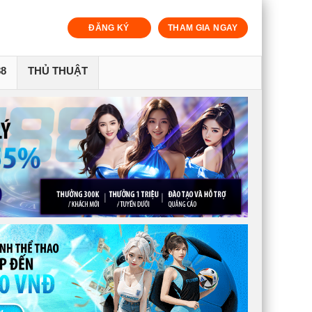
ĐĂNG KÝ
THAM GIA NGAY
8
THỦ THUẬT