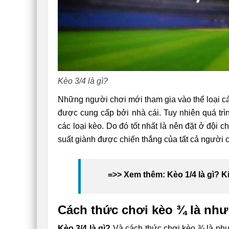
Kèo 3/4 là gì?
Những người chơi mới tham gia vào thể loại cá 
được cung cấp bởi nhà cái. Tuy nhiên quá tr
các loại kèo. Do đó tốt nhất là nên đặt ở đội c
suất giành được chiến thắng của tất cả người c
=>> Xem thêm:
Kèo 1/4 là gì? 
Cách thức chơi kèo ¾ là như
Kèo 3/4 là gì?
Và cách thức chơi kèo ¾ là nh