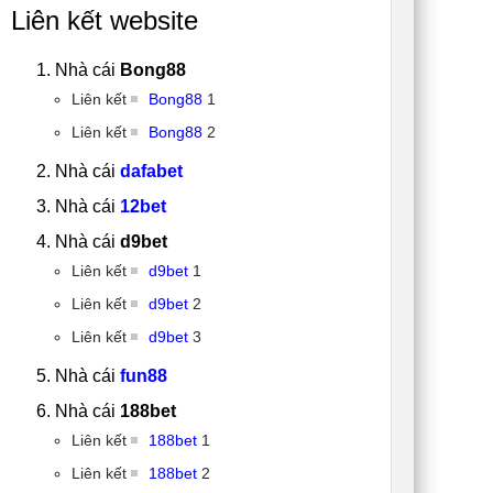
Liên kết website
Nhà cái
Bong88
Liên kết
Bong88
1
Liên kết
Bong88
2
Nhà cái
dafabet
Nhà cái
12bet
Nhà cái
d9bet
Liên kết
d9bet
1
Liên kết
d9bet
2
Liên kết
d9bet
3
Nhà cái
fun88
Nhà cái
188bet
Liên kết
188bet
1
Liên kết
188bet
2