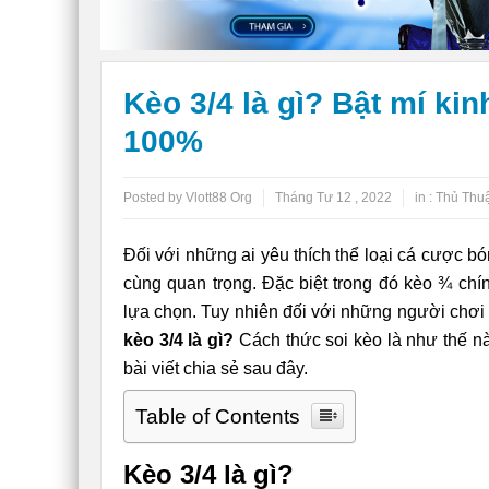
Kèo 3/4 là gì? Bật mí ki
100%
Posted by Vlott88 Org
Tháng Tư 12 , 2022
in :
Thủ Thuậ
Đối với những ai yêu thích thể loại cá cược bó
cùng quan trọng. Đặc biệt trong đó kèo ¾ ch
lựa chọn. Tuy nhiên đối với những người chơi 
kèo 3/4 là gì
?
Cách thức soi kèo là như thế
bài viết chia sẻ sau đây.
Table of Contents
Kèo 3/4 là gì?