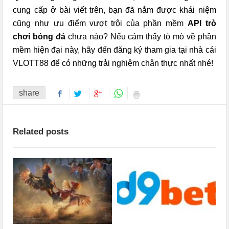
cung cấp ở bài viết trên, bạn đã nắm được khái niệm
cũng như ưu điểm vượt trội của phần mềm
API trò
chơi bóng đá
chưa nào? Nếu cảm thấy tò mò về phần
mềm hiện đại này, hãy đến đăng ký tham gia tại nhà cái
VLOTT88 để có những trải nghiệm chân thực nhất nhé!
share
Related posts