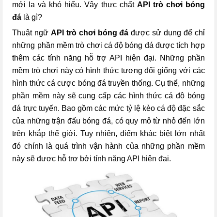
mới lạ và khó hiểu. Vậy thực chất
API trò chơi bóng
đá
là gì?
Thuật ngữ
API trò chơi bóng đá
được sử dụng để chỉ
những phần mềm trò chơi cá độ bóng đá được tích hợp
thêm các tính năng hỗ trợ API hiện đại. Những phần
mềm trò chơi này có hình thức tương đối giống với các
hình thức cá cược bóng đá truyền thống. Cụ thể, những
phần mềm này sẽ cung cấp các hình thức cá độ bóng
đá trực tuyến. Bao gồm các mức tỷ lệ kèo cá độ đặc sắc
của những trận đấu bóng đá, có quy mô từ nhỏ đến lớn
trên khắp thế giới. Tuy nhiên, điểm khác biệt lớn nhất
đó chính là quá trình vận hành của những phần mềm
này sẽ được hỗ trợ bởi tính năng API hiện đại.