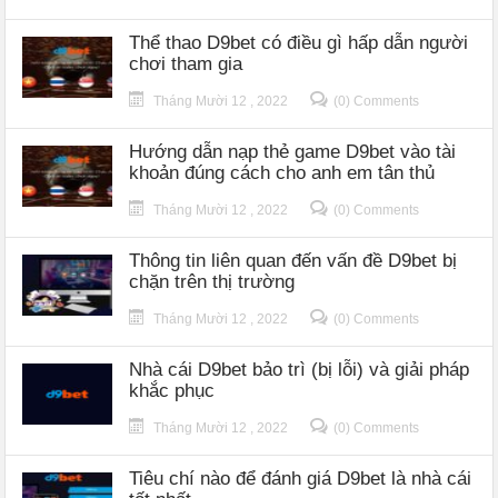
Thể thao D9bet có điều gì hấp dẫn người
chơi tham gia
Tháng Mười 12 , 2022
(0) Comments
Hướng dẫn nạp thẻ game D9bet vào tài
khoản đúng cách cho anh em tân thủ
Tháng Mười 12 , 2022
(0) Comments
Thông tin liên quan đến vấn đề D9bet bị
chặn trên thị trường
Tháng Mười 12 , 2022
(0) Comments
Nhà cái D9bet bảo trì (bị lỗi) và giải pháp
khắc phục
Tháng Mười 12 , 2022
(0) Comments
Tiêu chí nào để đánh giá D9bet là nhà cái