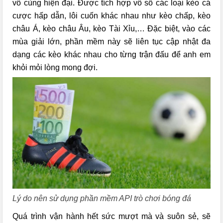
vô cùng hiện đại. Được tích hợp vô số các loại kèo cá
cược hấp dẫn, lôi cuốn khác nhau như kèo chấp, kèo
châu Á, kèo châu Âu, kèo Tài Xỉu,… Đặc biệt, vào các
mùa giải lớn, phần mềm này sẽ liên tục cập nhật đa
dạng các kèo khác nhau cho từng trận đấu để anh em
khỏi mỏi lòng mong đợi.
Lý do nên sử dụng phần mềm API trò chơi bóng đá
Quá trình vận hành hết sức mượt mà và suôn sẻ, sẽ