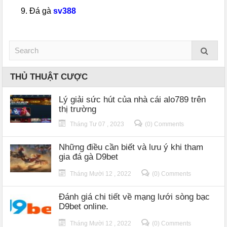
Đá gà
sv388
THỦ THUẬT CƯỢC
Lý giải sức hút của nhà cái alo789 trên
thị trường
Tháng Tư 07 , 2023
(0) Comments
Những điều cần biết và lưu ý khi tham
gia đá gà D9bet
Tháng Mười 12 , 2022
(0) Comments
Đánh giá chi tiết về mạng lưới sòng bạc
D9bet online.
Tháng Mười 12 , 2022
(0) Comments