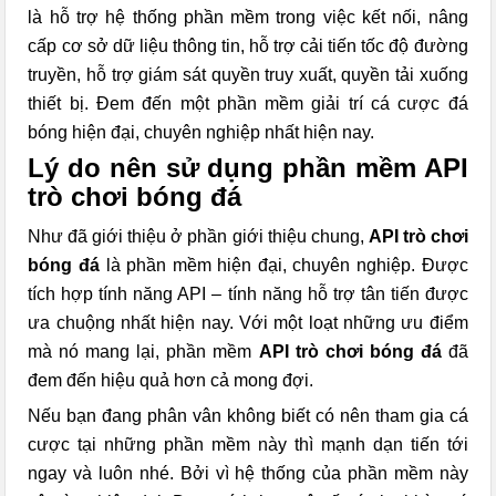
là hỗ trợ hệ thống phần mềm trong việc kết nối, nâng
cấp cơ sở dữ liệu thông tin, hỗ trợ cải tiến tốc độ đường
truyền, hỗ trợ giám sát quyền truy xuất, quyền tải xuống
thiết bị. Đem đến một phần mềm giải trí cá cược đá
bóng hiện đại, chuyên nghiệp nhất hiện nay.
Lý do nên sử dụng phần mềm API
trò chơi bóng đá
Như đã giới thiệu ở phần giới thiệu chung,
API trò chơi
bóng đá
là phần mềm hiện đại, chuyên nghiệp. Được
tích hợp tính năng API – tính năng hỗ trợ tân tiến được
ưa chuộng nhất hiện nay. Với một loạt những ưu điểm
mà nó mang lại, phần mềm
API trò chơi bóng đá
đã
đem đến hiệu quả hơn cả mong đợi.
Nếu bạn đang phân vân không biết có nên tham gia cá
cược tại những phần mềm này thì mạnh dạn tiến tới
ngay và luôn nhé. Bởi vì hệ thống của phần mềm này