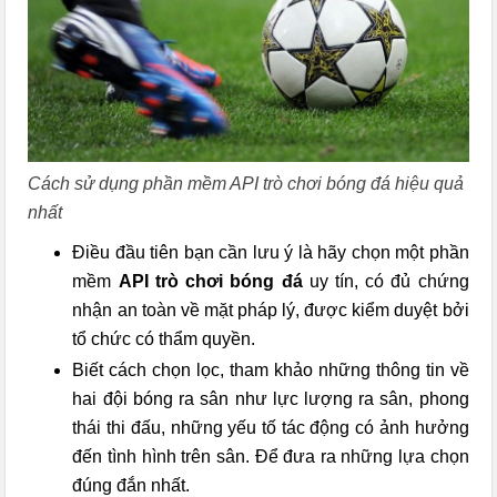
Cách sử dụng phần mềm API trò chơi bóng đá hiệu quả
nhất
Điều đầu tiên bạn cần lưu ý là hãy chọn một phần
mềm
API trò chơi bóng đá
uy tín, có đủ chứng
nhận an toàn về mặt pháp lý, được kiểm duyệt bởi
tổ chức có thẩm quyền.
Biết cách chọn lọc, tham khảo những thông tin về
hai đội bóng ra sân như lực lượng ra sân, phong
thái thi đấu, những yếu tố tác động có ảnh hưởng
đến tình hình trên sân. Để đưa ra những lựa chọn
đúng đắn nhất.